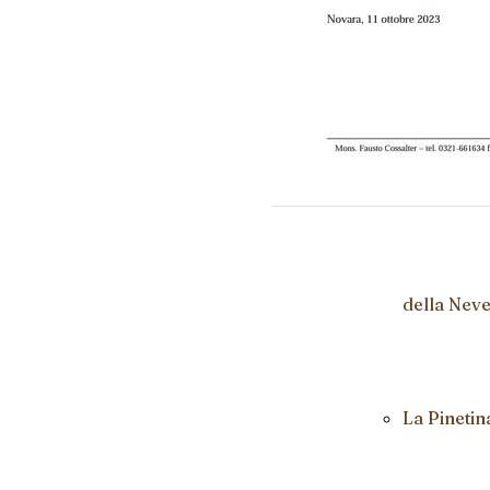
della
Madonna
della Nev
La Pinetin