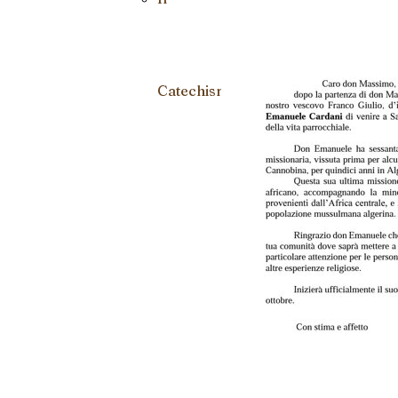
Catechismo
Madonna 
Lourdes a
Cascinon
La chiesa