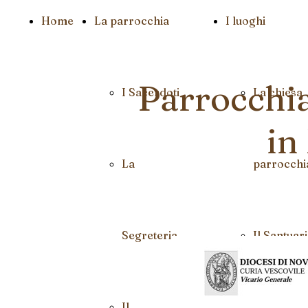
Home
La parrocchia
I luoghi
Parrocchia
I Sacerdoti
La chiesa
in
La
parrocchi
Segreteria
Il Santuar
Il
della