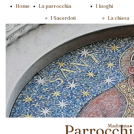
Home
La parrocchia
I luoghi
I Sacerdoti
La chiesa
La
parrocchia
Segreteria
Il Santuari
Il
della
Catechismo
Madonna d
Lourdes al
Cascinone
La chiesa
della
Parrocchi
Madonna