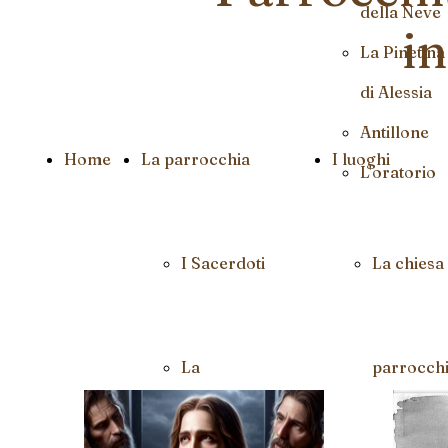
della Neve
i
La Pinetina
di Alessia
Antillone
Home
La parrocchia
I luoghi
L'oratorio
I Sacerdoti
La chiesa
La
parrocchi