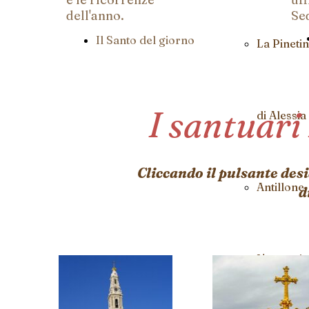
dell'anno.
Se
Il Santo del giorno
La Pineti
I santuari
di Alessia
Cliccando il pulsante des
Antillone
d
L'oratorio