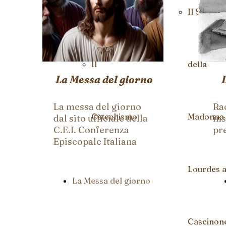
Segreteria
Il Santuar
Il
della
La Messa del giorno
La messa del giorno
Ra
Catechismo
Madonna 
dal sito ufficiale della
ins
C.E.I. Conferenza
pr
Episcopale Italiana
Lourdes a
La Messa del giorno
Cascinon