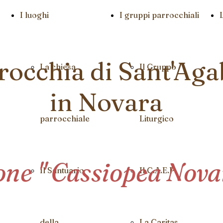
I luoghi
I gruppi parrocchiali
rocchia di Sant'Aga
La chiesa
Il Gruppo
in Novara
parrocchiale
Liturgico
one " Cassiopea Nov
Il Santuario
Il C.A.E.P.
della
La Caritas