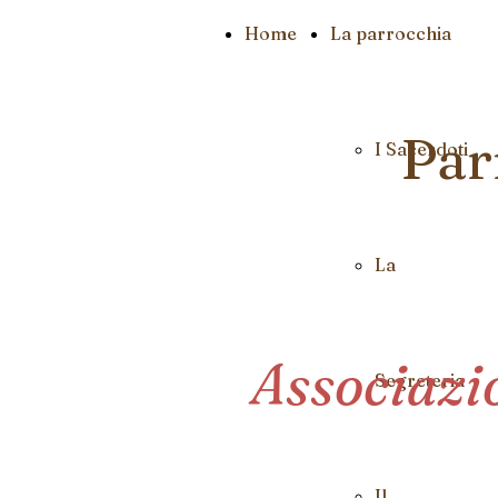
Home
La parrocchia
Par
I Sacerdoti
La
Associazi
Segreteria
Il