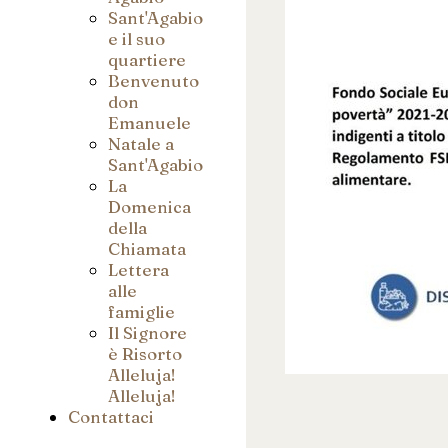
Sant'Agabio
e il suo
quartiere
Benvenuto
don
Emanuele
Natale a
Sant'Agabio
La
Domenica
della
Chiamata
Lettera
alle
famiglie
Il Signore
è Risorto
Alleluja!
Alleluja!
Contattaci