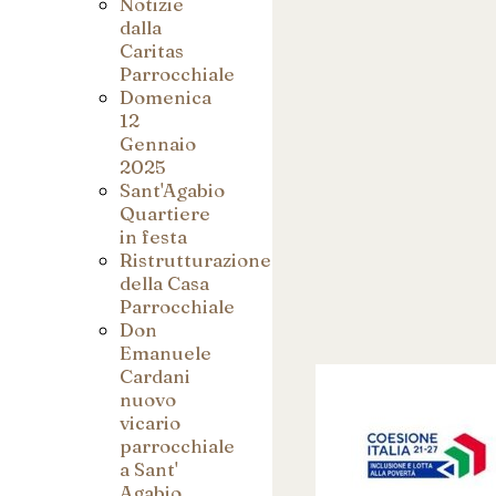
Notizie
dalla
Caritas
Parrocchiale
Domenica
12
Gennaio
2025
Sant'Agabio
Quartiere
in festa
Ristrutturazione
della Casa
Parrocchiale
Don
Emanuele
Cardani
nuovo
vicario
parrocchiale
a Sant'
Agabio