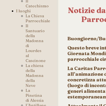
Il
Catechismo
Notizie da
I luoghi
La Chiesa
Parro
Parrocchiale
Il
Santuario
della
Buongiorno/Bu
Madonna
di
Questo breve in
Lourdes
Giornata Mondia
al
parrocchiale cir
Cascinone
La chiesa
La Caritas Parr
della
all’animazione d
Madonna
concretizza attu
della
(luogo di incont
Neve
La
generi alimentar
Pinetina
estemporaneament
di Alessia
L'Antillone
Attualmente il 