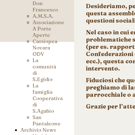
Don
Desideriamo, per
Francesco
questa assemblea
A.M.S.A.
questioni sociali
Associazione
A Porte
Nel caso in cui
Aperte
problematiche s
Cassiopea
(per es. rapporti
Novara
Confederazioni e
ODV
La
ecc.), questa co
comunità
intervento.
di
S.Egidio
Fiduciosi che q
La
preghiamo di las
famiglia
parrocchiale o a
Cooperativa
di
Grazie per l’att
S.Agabio
San
Pantaleone
Archivio News