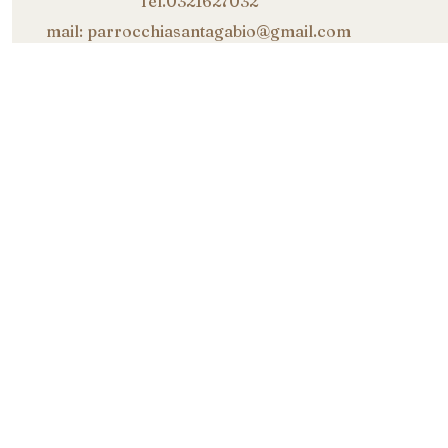
Tel.0321627032
mail: parrocchiasantagabio@gmail.com