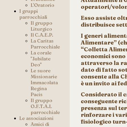
L'Oratorio
operatori/volon
I gruppi
parrocchiali
Esso assiste olt
Il gruppo
distribuisce se
Liturgico
Il C.A.E.P.
I generi alimen
La Caritas
Alimentare” (ch
Parrocchiale
“Colletta Alimen
La corale
economici sono r
"Jubilate
attraverso la ra
Deo"
dato di fatto s
Le suore
consente alla Ch
Missionarie
Immacolata
è un invito ai f
Regina
Considerato il c
Pacis
Il gruppo
conseguente ric
O.F.T.A.L
presenza sul ter
parrocchiale
rinforzare i var
Le associazioni
fisiologico turn
Amici di